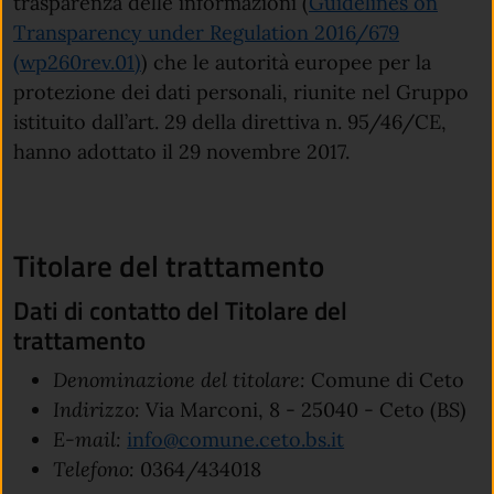
trasparenza delle informazioni (
Guidelines on
Transparency under Regulation 2016/679
(apre in un'altra scheda).
(wp260rev.01)
) che le autorità europee per la
protezione dei dati personali, riunite nel Gruppo
istituito dall’art. 29 della direttiva n. 95/46/CE,
hanno adottato il 29 novembre 2017.
Titolare del trattamento
Dati di contatto del Titolare del
trattamento
Denominazione del titolare:
Comune di Ceto
Indirizzo:
Via Marconi, 8 - 25040 - Ceto (BS)
(apre in un'altra
E-mail:
info@comune.ceto.bs.it
Telefono:
0364/434018