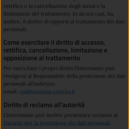
rettifica o la cancellazione degli stessi e la
limitazione del trattamento. In alcuni casi, ha,
inoltre, il diritto di opporsi al trattamento dei dati
personali.
Come esercitare il diritto di accesso,
rettifica, cancellazione, limitazione e
opposizione al trattamento
Per esercitare i propri diritti l’interessato può
rivolgersi al Responsabile della protezione dei dati
personali all’indirizzo
(apre in un'altra sched
(apre in un'altra sched
email:
rpd@comune.ceto.bs.it
Diritto di reclamo all'autorità
L’interessato può inoltre presentare reclamo al
(apre in
Garante per la protezione dei dati personali
.