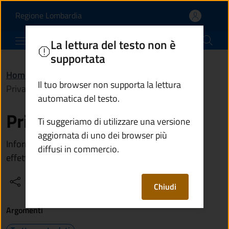
Privacy e cookie policy 
Vai al contenuto principale
(apre in un'altra scheda).
Regione Lombardia
Comune di Ceto
La lettura del testo non è
supportata
Home
/
Informative e note legali
/
Il tuo browser non supporta la lettura
Privacy e cookie policy
automatica del testo.
Privacy e cookie policy
Ti suggeriamo di utilizzare una versione
aggiornata di uno dei browser più
Informativa per il trattamento dei dati personali
diffusi in commercio.
effettuati sul sito Web
Condividi
Vedi azioni
Chiudi
Argomenti